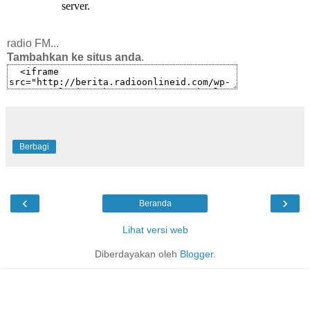
radio FM...
Tambahkan ke situs anda
.
T
i
d
a
k
a
Berbagi
d
a
y
a
‹
›
Beranda
n
g
Lihat versi web
c
u
Diberdayakan oleh
Blogger
.
k
u
p
b